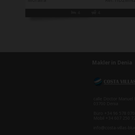
Moraira
Ref. HD2MN
4
4
Makler in Denia
calle Doctor Manuel 
03700 Denia
Büro +34 96 578 070
Mobil +34 607 250 7
info@costa-villas-bl