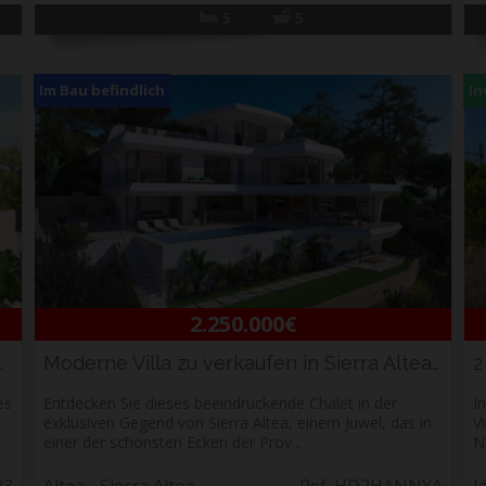
5
5
Im Bau befindlich
In
2.250.000€
n Stil zum Verkauf...
Moderne Villa zu verkaufen in Sierra Altea, C...
es
Entdecken Sie dieses beeindruckende Chalet in der
I
exklusiven Gegend von Sierra Altea, einem Juwel, das in
V
einer der schönsten Ecken der Prov...
N