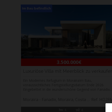
Im Bau befindlich
3.500.000€
Ein Modernes Refugium in MorairaIm Bau,
voraussichtliches Fertigstellungsdatum Ende 2026.
Eingebettet in die wunderschöne Gegend von Fanadix...
Moraira - Fanadix, Moraira, Costa Blanca
Ref. HD2F
4
4