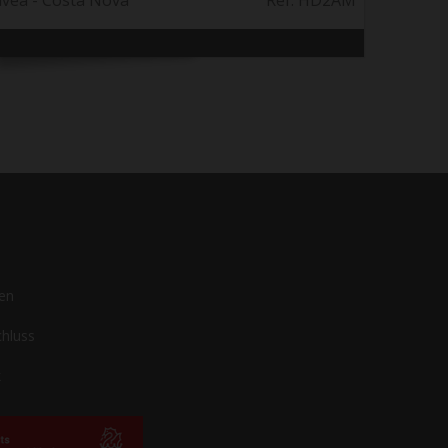
ávea - Costa Nova
Ref. HD2AM
gen
hluss
k