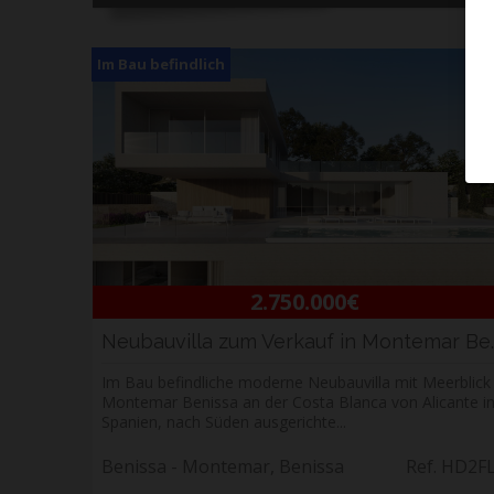
Im Bau befindlich
2.750.000€
Neubauvilla zum Verk
Im Bau befindliche moderne Neubauvilla mit Meerblick 
Montemar Benissa an der Costa Blanca von Alicante i
Spanien, nach Süden ausgerichte...
Benissa - Montemar, Benissa
Ref. HD2F