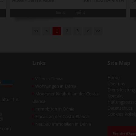
23
Altea - Sierra Altea
Ref. HD2HANNYA
J
4
4
<<
<
1
2
3
>
>>
Links
Site Map
Home
Villen in Denia
Über uns
Wohnungen in Dénia
Dienstleistun
Moderner Neubau an der Costa
Kontakt
Lattur 1 A
Blanca
Haftungsaussc
Datenschutz
Immobilien in Dénia
Cookies Politi
0
Fincas an der Costa Blanca
20
Neubau Immobilien in Dénia
ue.com