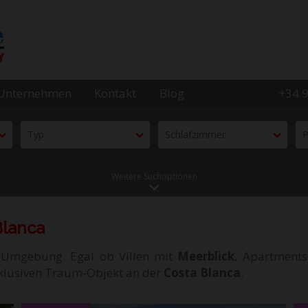
Unternehmen
Kontakt
Blog
+34 
Typ
Schlafzimmer
P
Weitere Suchoptionen
Blanca
Umgebung. Egal ob Villen mit
Meerblick
, Apartment
exklusiven Traum-Objekt an der
Costa Blanca
.