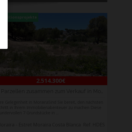
vestitionsprojekte
2.514.300€
7 Parzellen zusammen zum Verkauf in Moraira |...
hre Gelegenheit in MorairaSind Sie bereit, den nächsten
chritt in Ihrem Immobilienabenteuer zu machen Diese
undervollen 7 Grundstücke in ...
oraira - Estret Moraira Costa Blanca
Ref. HDES