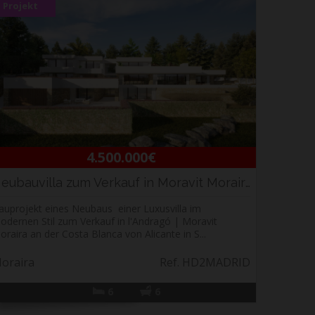
Projekt
4.500.000€
Neubauvilla zum Verkauf in Moravit Moraira, C...
auprojekt eines Neubaus einer Luxusvilla im
odernen Stil zum Verkauf in l'Andragó | Moravit
oraira an der Costa Blanca von Alicante in S...
oraira
Ref. HD2MADRID
6
6