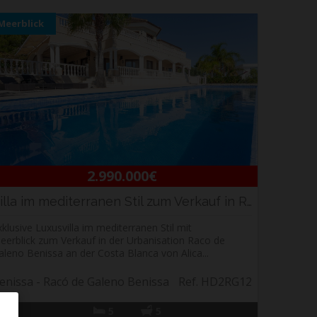
Meerblick
2.990.000€
Villa im mediterranen Stil zum Verkauf in Rac...
xklusive Luxusvilla im mediterranen Stil mit
eerblick zum Verkauf in der Urbanisation Raco de
aleno Benissa an der Costa Blanca von Alica...
enissa - Racó de Galeno Benissa
Ref. HD2RG12
5
5