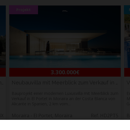
Projekt
3.300.000€
Luxuriöse Villa mit Meerblick zu verkaufen in...
Neubauvilla mit Meerblick zum Verkauf in El P...
Bauprojekt einer modernen Luxusvilla mit Meerblick zum
E
Verkauf in El Portet in Moraira an der Costa Blanca von
M
Alicante in Spanien, 2 km vom...
G
NX
Moraira - El Portet, Moraira
Ref. HD2PT5
B
5
5