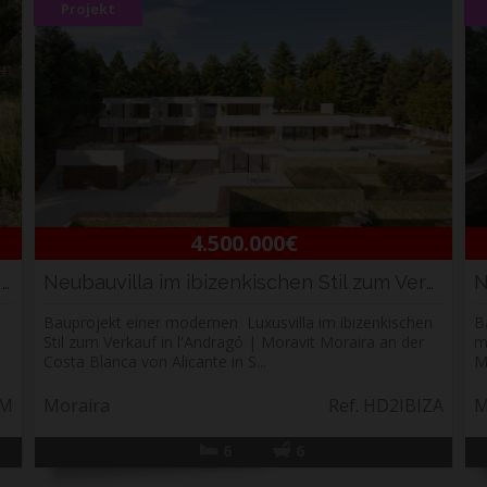
Projekt
4.500.000€
Grundstück zu verkaufen in Costera del Mar, M...
Neubauvilla im ibizenkischen Stil zum Verkauf...
Bauprojekt einer modernen Luxusvilla im ibizenkischen
B
Stil zum Verkauf in l'Andragó | Moravit Moraira an der
m
Costa Blanca von Alicante in S...
M
PM
Moraira
Ref. HD2IBIZA
M
6
6