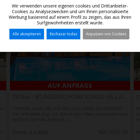
Wir verwenden unsere eigenen cookies und Drittanbieter-
Cookies zu Analysezwecken und um Ihnen personalisierte
Werbung basierend auf einem Profil zu zeigen, das aus Ihren
In
Surfgewohnheiten erstellt wurde.
Alle akzeptieren
Rechazar todas
Anpassen von Cookies
AUF ANFRAGE
auf in Montemar Benissa, ...
DENIA - WUNDERSCHÖNE LUXUS-VILLA AM MEER
in
Herrliche Luxus Villa mit 500 m2 in Denia zu verkaufen.
I
n
Die Immobilie liegt nur 400 m vom Meer und Sandstrand
S
entfernt. Die Villa befindet s...
w
LC
Denia - La Sella
Ref. 7507-28
M