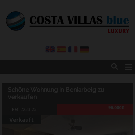
Home
Immobilien
Schöne Wohnung in Beniarbeig zu
Vermietungen
verkaufen
Unternehmen
96.000€
Ref. 2233-23
Kontakt
Blog
Verkauft