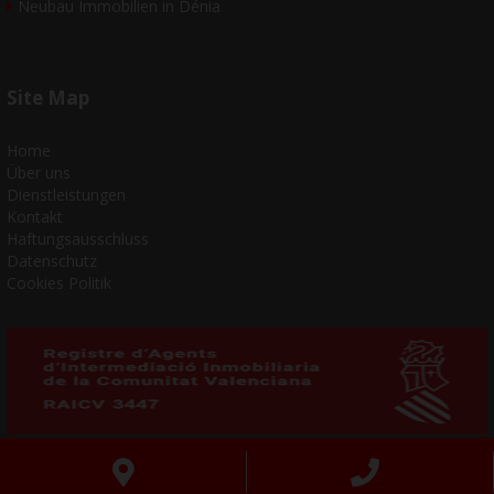
Neubau Immobilien in Dénia
Site Map
Home
Über uns
Dienstleistungen
Kontakt
Haftungsausschluss
Datenschutz
Cookies Politik
COSTA VILLAS blue 2023 - Alle Rechte vorbehalten