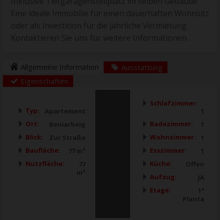
Inklusive Tiefgaragenstellplatz im selben Gebäude.
Eine ideale Immobilie für einen dauerhaften Wohnsitz
oder als Investition für die jährliche Vermietung.
Kontaktieren Sie uns für weitere Informationen.
Allgemeine Information
Ausstattung
Eigenschaften
Schlafzimmer:
Typ:
Apartement
1
Ort:
Badezimmer:
Beniarbeig
1
Blick:
Wohnzimmer:
Zur Straße
1
Baufläche:
Esszimmer:
77 m²
1
Nutzfläche:
Küche:
77
Offen
m²
Aufzug:
JA
Etage:
1ª
Planta