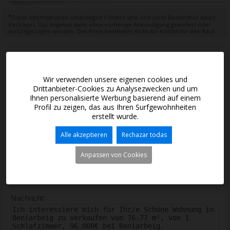
*
Diese Informationen unterliegen Fehlern und sind nicht Bestandteil eines
Vertrages. Das Angebot kann ohne vorherige Ankündigung geändert oder
zurückgezogen werden. Der Preis beinhaltet nicht die Kosten für den Kauf.
Kontakt mit uns
Wir verwenden unsere eigenen cookies und
Drittanbieter-Cookies zu Analysezwecken und um
Ihnen personalisierte Werbung basierend auf einem
*
Vor- und Nachnamen:
Profil zu zeigen, das aus Ihren Surfgewohnheiten
erstellt wurde.
*
E-mail:
Alle akzeptieren
Rechazar todas
Anpassen von Cookies
*
Telefon:
Nachricht: