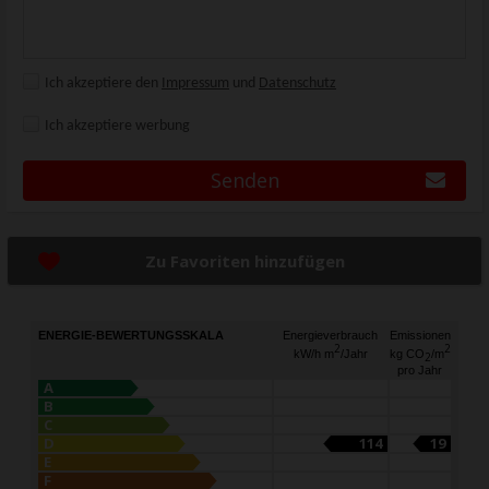
Ich akzeptiere den
Impressum
und
Datenschutz
Ich akzeptiere werbung
Senden
Zu Favoriten hinzufügen
ENERGIE-BEWERTUNGSSKALA
Energieverbrauch
Emissionen
2
2
kW/h m
/Jahr
kg CO
/m
2
pro Jahr
A
B
C
D
114
19
E
F