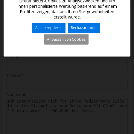
Drittanbieter-Cookies zu Analysezwecken und um
Ihnen personalisierte Werbung basierend auf einem
Profil zu zeigen, das aus Ihren Surfgewohnheiten
erstellt wurde.
Kontakt mit uns
Alle akzeptieren
Rechazar todas
*
Vor- und Nachnamen:
Anpassen von Cookies
*
E-mail:
*
Telefon:
Nachricht: