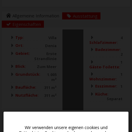
Allgemeine Information
Ausstattung
Eigenschaften
Typ:
Villa
4
Schlafzimmer:
Ort:
Denia
Badezimmer:
Gebiet:
Erste
2
Strandlinie
1
Blick:
Zum Meer
Gäste-Toilette:
Grundstück:
1
1.005
Wohnzimmer:
m²
Esszimmer:
1
Baufläche:
311 m²
Küche:
Nutzfläche:
311 m²
Separat
*
Diese Informationen unterliegen Fehlern und sind nicht Bestandteil eines
Vertrages. Das Angebot kann ohne vorherige Ankündigung geändert oder
Wir verwenden unsere eigenen cookies und
zurückgezogen werden. Der Preis beinhaltet nicht die Kosten für den Kauf.